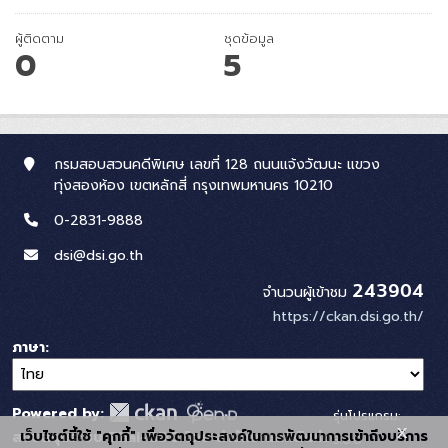
ผู้ติดตาม
ชุดข้อมูล
0
5
กรมสอบสวนคดีพิเศษ เลขที่ 128 ถนนแจ้งวัฒนะ แขวง
ทุ่งสองห้อง เขตหลักสี่ กรุงเทพมหานคร 10210
0-2831-9888
dsi@dsi.go.th
243904
จำนวนผู้เข้าชม
https://ckan.dsi.go.th/
ภาษา
Powered by:
รุ่นโปรแกรม:
x
เว็บไซต์นี้ใช้ "คุกกี้" เพื่อวัตถุประสงค์ในการพัฒนาการเข้าถึงบริการ
สนับสนุนระบบ Thai-GDC โดย สำนักงานสถิติแห่ง
3.0.0