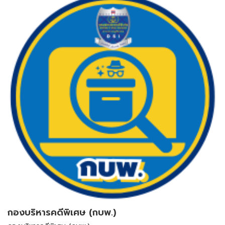
กองบริหารคดีพิเศษ (กบพ.)