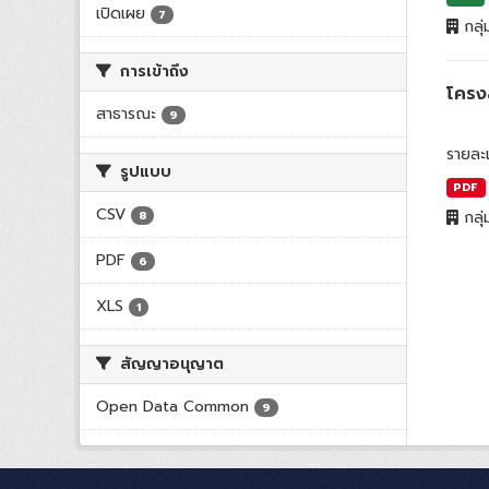
เปิดเผย
7
กลุ่
การเข้าถึง
โครง
สาธารณะ
9
รายละ
รูปแบบ
PDF
CSV
กลุ่
8
PDF
6
XLS
1
สัญญาอนุญาต
Open Data Common
9