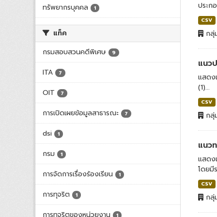
ประกอบ
ทรัพยากรบุคคล
1
CSV
แท็ค
กลุ่
กรมสอบสวนคดีพิเศษ
9
แนวปฏ
ITA
7
แสดงแ
(1)...
OIT
7
CSV
การเปิดเผยข้อมูลสาธารณะ
7
กลุ่
dsi
1
แนวทา
กรม
1
แสดงแน
โดยมี
การจัดการเรื่องร้องเรียน
1
CSV
การทุจริต
1
กลุ่
การทุจริตของหน่วยงาน
1