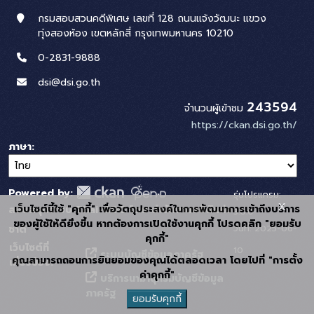
กรมสอบสวนคดีพิเศษ เลขที่ 128 ถนนแจ้งวัฒนะ แขวง
ทุ่งสองห้อง เขตหลักสี่ กรุงเทพมหานคร 10210
0-2831-9888
dsi@dsi.go.th
243594
จำนวนผู้เข้าชม
https://ckan.dsi.go.th/
ภาษา
Powered by:
รุ่นโปรแกรม:
x
เว็บไซต์นี้ใช้ "คุกกี้" เพื่อวัตถุประสงค์ในการพัฒนาการเข้าถึงบริการ
สนับสนุนระบบ Thai-GDC โดย สำนักงานสถิติแห่ง
3.0.0
ของผู้ใช้ให้ดียิ่งขึ้น หากต้องการเปิดใช้งานคุกกี้ โปรดคลิก "ยอมรับ
วันที่: 2025-06-
ชาติ
คุกกี้"
เว็บไซต์ที่
10
ระบบบัญชีข้อมูลภาครัฐ
คุณสามารถถอนการยินยอมของคุณได้ตลอดเวลา โดยไปที่ "การตั้ง
เกี่ยวข้อง:
ค่าคุกกี้"
บริการนามานุกรมบัญชีข้อมูล
ภาครัฐ
ยอมรับคุกกี้