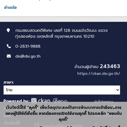
อ่านต่อ
กรมสอบสวนคดีพิเศษ เลขที่ 128 ถนนแจ้งวัฒนะ แขวง
ทุ่งสองห้อง เขตหลักสี่ กรุงเทพมหานคร 10210
0-2831-9888
dsi@dsi.go.th
243463
จำนวนผู้เข้าชม
https://ckan.dsi.go.th/
ภาษา
Powered by:
รุ่นโปรแกรม:
x
เว็บไซต์นี้ใช้ "คุกกี้" เพื่อวัตถุประสงค์ในการพัฒนาการเข้าถึงบริการ
สนับสนุนระบบ Thai-GDC โดย สำนักงานสถิติแห่ง
3.0.0
ของผู้ใช้ให้ดียิ่งขึ้น หากต้องการเปิดใช้งานคุกกี้ โปรดคลิก "ยอมรับ
วันที่: 2025-06-
ชาติ
คุกกี้"
เว็บไซต์ที่
10
ระบบบัญชีข้อมูลภาครัฐ