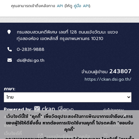
คุณสามารถเข้าถึงคลังทาง
API
(ให้ดู
คู่มือ API
).
กรมสอบสวนคดีพิเศษ เลขที่ 128 ถนนแจ้งวัฒนะ แขวง
ทุ่งสองห้อง เขตหลักสี่ กรุงเทพมหานคร 10210
0-2831-9888
dsi@dsi.go.th
243807
จำนวนผู้เข้าชม
https://ckan.dsi.go.th/
ภาษา
Powered by:
รุ่นโปรแกรม:
x
เว็บไซต์นี้ใช้ "คุกกี้" เพื่อวัตถุประสงค์ในการพัฒนาการเข้าถึงบริการ
สนับสนุนระบบ Thai-GDC โดย สำนักงานสถิติแห่ง
3.0.0
ของผู้ใช้ให้ดียิ่งขึ้น หากต้องการเปิดใช้งานคุกกี้ โปรดคลิก "ยอมรับ
วันที่: 2025-06-
ชาติ
คุกกี้"
เว็บไซต์ที่
10
ระบบบัญชีข้อมูลภาครัฐ