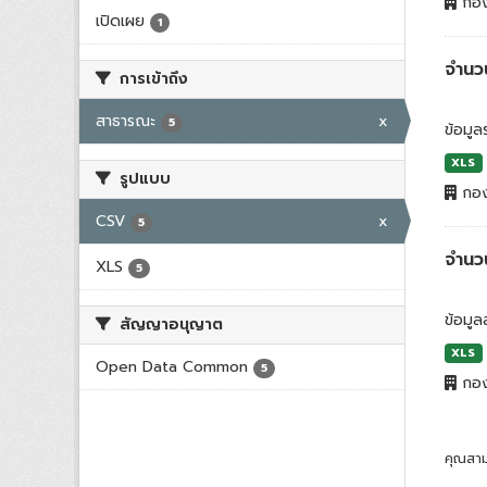
กอง
เปิดเผย
1
จำนวน
การเข้าถึง
สาธารณะ
x
5
ข้อมู
XLS
รูปแบบ
กอง
CSV
x
5
จำนว
XLS
5
ข้อมูล
สัญญาอนุญาต
XLS
Open Data Common
5
กอง
คุณสาม