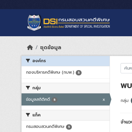
Skip to main content
ชุดข้อมูล
องค์กร
กองบริหารคดีพิเศษ (กบพ.)
5
พบ 
กลุ่ม
ข้อมูลสถิติคดี
x
5
กลุ่ม:
แท็ค
จำนวน
กรมสอบสวนคดีพิเศษ
5