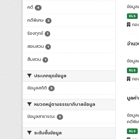
ข้อมูล
คดี
4
XLS
คดีพิเศษ
3
กอง
ร้องทุกข์
1
จำนว
สอบสวน
1
สืบสวน
1
ข้อมูล
XLS
ประเภทชุดข้อมูล
กอง
ข้อมูลสถิติ
5
มูลค
หมวดหมู่ตามธรรมาภิบาลข้อมูล
ข้อมู
ข้อมูลสาธารณะ
5
คดีพิ
XLS
ระดับชั้นข้อมูล