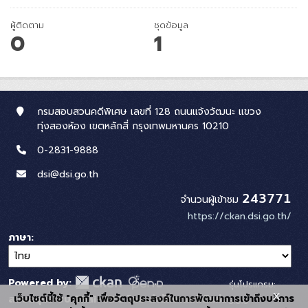
ผู้ติดตาม
ชุดข้อมูล
0
1
กรมสอบสวนคดีพิเศษ เลขที่ 128 ถนนแจ้งวัฒนะ แขวง
ทุ่งสองห้อง เขตหลักสี่ กรุงเทพมหานคร 10210
0-2831-9888
dsi@dsi.go.th
243771
จำนวนผู้เข้าชม
https://ckan.dsi.go.th/
ภาษา
Powered by:
รุ่นโปรแกรม:
x
เว็บไซต์นี้ใช้ "คุกกี้" เพื่อวัตถุประสงค์ในการพัฒนาการเข้าถึงบริการ
สนับสนุนระบบ Thai-GDC โดย สำนักงานสถิติแห่ง
3.0.0