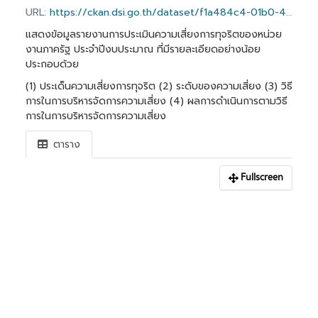
URL:
https://ckan.dsi.go.th/dataset/f1a484c4-01b0-4b48-9284-fd3d68ba4de1/resource/a3aa1ed7-0ce7-4601-a637-304bb03e6bca/download/risk_management_plan.csv
แสดงข้อมูลรายงานการประเมินความเสี่ยงการทุจริตของหน่วย
งานภาครัฐ ประจำปีงบประมาณ ที่มีรายละเอียดอย่างน้อย
ประกอบด้วย
(1) ประเด็นความเสี่ยงการทุจริต (2) ระดับของความเสี่ยง (3) วิธี
การในการบริหารจัดการความเสี่ยง (4) ผลการดำเนินการตามวิธี
การในการบริหารจัดการความเสี่ยง
ตาราง
Fullscreen