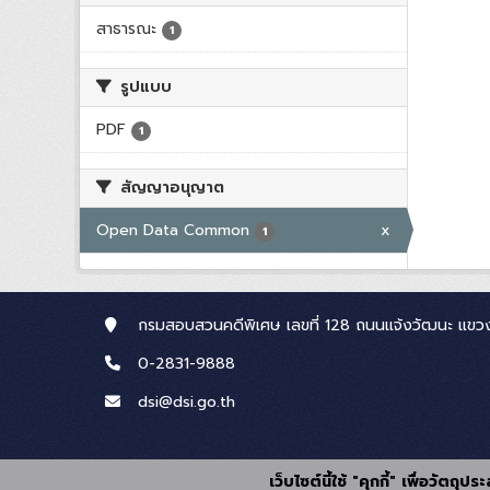
สาธารณะ
1
รูปแบบ
PDF
1
สัญญาอนุญาต
Open Data Common
x
1
กรมสอบสวนคดีพิเศษ เลขที่ 128 ถนนแจ้งวัฒนะ แขวง
0-2831-9888
dsi@dsi.go.th
เว็บไซต์นี้ใช้ "คุกกี้" เพื่อวัตถ