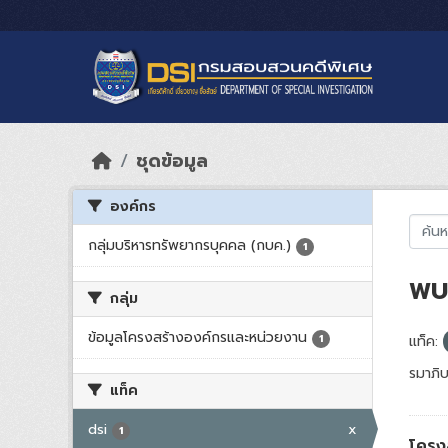
Skip to main content
ชุดข้อมูล
องค์กร
กลุ่มบริหารทรัพยากรบุคคล (กบค.)
1
พบ 
กลุ่ม
ข้อมูลโครงสร้างองค์กรและหน่วยงาน
1
แท็ค:
รมาภิบ
แท็ค
dsi
x
1
โครง