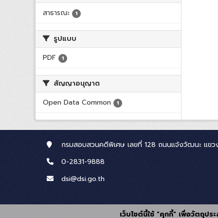
สาธารณะ
1
รูปแบบ
PDF
1
สัญญาอนุญาต
Open Data Common
1
กรมสอบสวนคดีพิเศษ เลขที่ 128 ถนนแจ้งวัฒนะ แขวง
0-2831-9888
dsi@dsi.go.th
เว็บไซต์นี้ใช้ "คุกกี้" เพื่อวัตถ