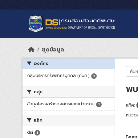
Skip to main content
ชุดข้อมูล
องค์กร
กลุ่มบริหารทรัพยากรบุคคล (กบค.)
1
พบ 
กลุ่ม
ข้อมูลโครงสร้างองค์กรและหน่วยงาน
1
แท็ค:
หมวดห
แท็ค
dsi
1
โครง