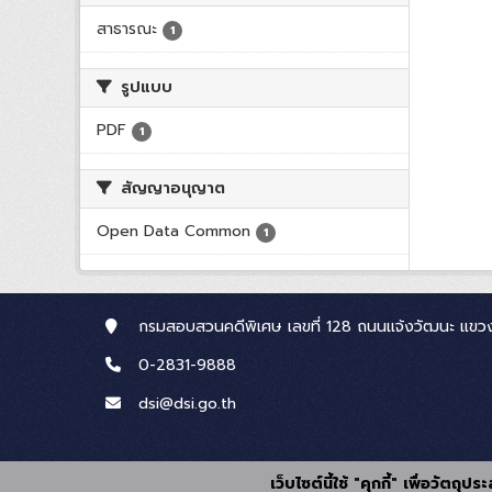
สาธารณะ
1
รูปแบบ
PDF
1
สัญญาอนุญาต
Open Data Common
1
กรมสอบสวนคดีพิเศษ เลขที่ 128 ถนนแจ้งวัฒนะ แขวง
0-2831-9888
dsi@dsi.go.th
เว็บไซต์นี้ใช้ "คุกกี้" เพื่อวัตถ