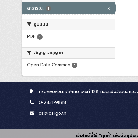
สาธารณะ
x
1
รูปแบบ
PDF
1
สัญญาอนุญาต
Open Data Common
1
กรมสอบสวนคดีพิเศษ เลขที่ 128 ถนนแจ้งวัฒนะ แขวง
0-2831-9888
dsi@dsi.go.th
เว็บไซต์นี้ใช้ "คุกกี้" เพื่อวัตถ