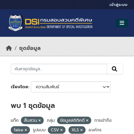
Skip to main content
เข้าสู่ระบบ
ชุดข้อมูล
เรียงโดย
พบ 1 ชุดข้อมูล
แท็ค:
สืบสวน
กลุ่ม:
ข้อมูลสถิติคดี
การเข้าถึง:
false
รูปแบบ:
CSV
XLS
องค์กร: