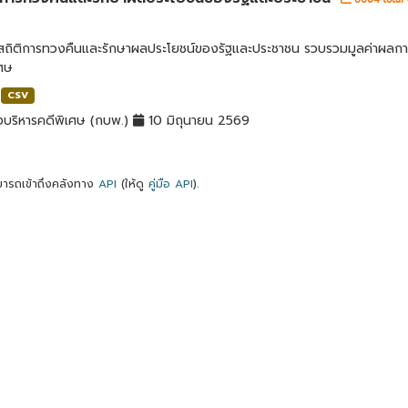
ลสถิติการทวงคืนและรักษาผลประโยชน์ของรัฐและประชาชน รวบรวมมูลค่าผลก
เศษ
CSV
บริหารคดีพิเศษ (กบพ.)
10 มิถุนายน 2569
ารถเข้าถึงคลังทาง
API
(ให้ดู
คู่มือ API
).