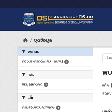
Skip to main content
ชุดข้อมูล
องค์กร
กองบริหารคดีพิเศษ (กบพ.)
1
พบ 
กลุ่ม
ข้อมูลสถิติคดี
1
แท็ค:
สัญญา
แท็ค
กรมสอบสวนคดีพิเศษ
1
มูลค