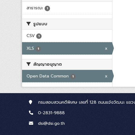
สาธารณะ
1
รูปแบบ
CSV
1
XLS
x
1
สัญญาอนุญาต
Open Data Common
x
1
กรมสอบสวนคดีพิเศษ เลขที่ 128 ถนนแจ้งวัฒนะ แขวง
0-2831-9888
dsi@dsi.go.th