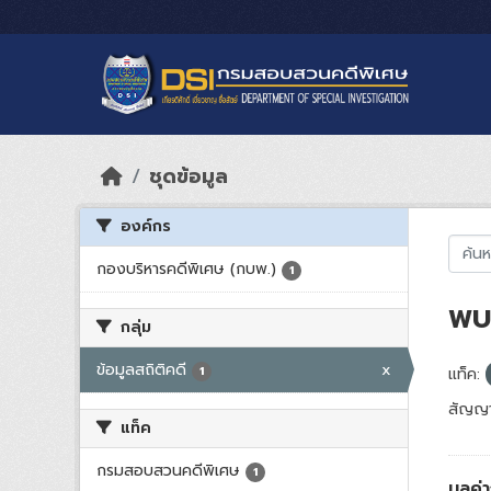
Skip to main content
ชุดข้อมูล
องค์กร
กองบริหารคดีพิเศษ (กบพ.)
1
พบ 
กลุ่ม
ข้อมูลสถิติคดี
x
1
แท็ค:
สัญญา
แท็ค
กรมสอบสวนคดีพิเศษ
1
มูลค