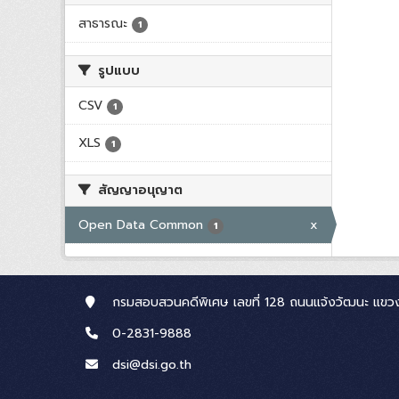
สาธารณะ
1
รูปแบบ
CSV
1
XLS
1
สัญญาอนุญาต
Open Data Common
x
1
กรมสอบสวนคดีพิเศษ เลขที่ 128 ถนนแจ้งวัฒนะ แขวง
0-2831-9888
dsi@dsi.go.th