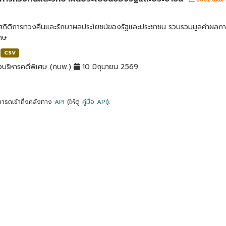
ลสถิติการทวงคืนและรักษาผลประโยชน์ของรัฐและประชาชน รวบรวมมูลค่าผลก
เศษ
CSV
บริหารคดีพิเศษ (กบพ.)
10 มิถุนายน 2569
ารถเข้าถึงคลังทาง
API
(ให้ดู
คู่มือ API
).