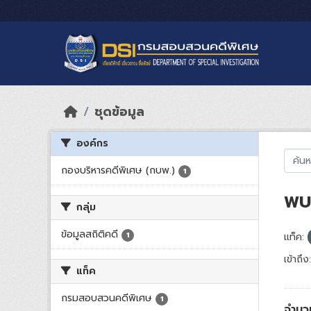
Skip to main content
ชุดข้อมูล
องค์กร
กองบริหารคดีพิเศษ (กบพ.)
1
พบ 
กลุ่ม
ข้อมูลสถิติคดี
1
แท็ค:
เข้าถึง:
แท็ค
กรมสอบสวนคดีพิเศษ
1
จำนวน