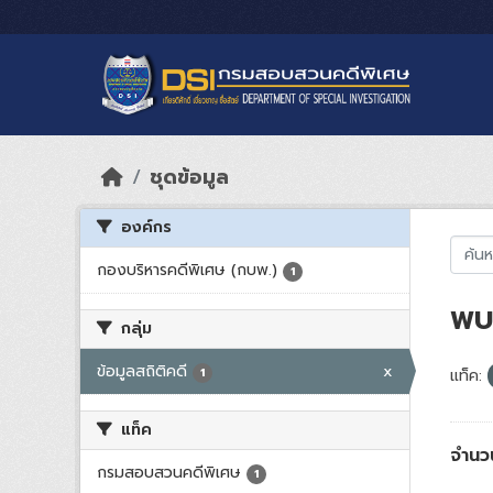
Skip to main content
ชุดข้อมูล
องค์กร
กองบริหารคดีพิเศษ (กบพ.)
1
พบ 
กลุ่ม
ข้อมูลสถิติคดี
x
1
แท็ค:
แท็ค
จำนว
กรมสอบสวนคดีพิเศษ
1