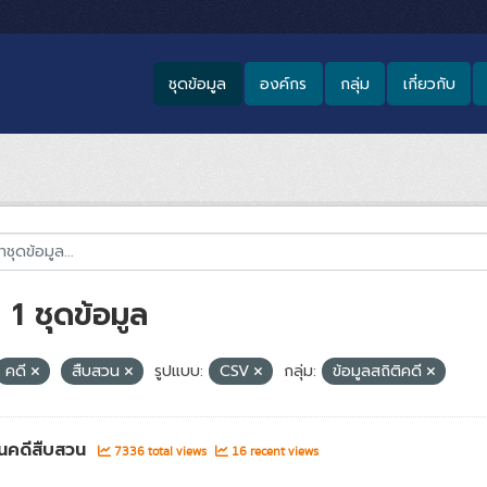
ชุดข้อมูล
องค์กร
กลุ่ม
เกี่ยวกับ
1 ชุดข้อมูล
คดี
สืบสวน
รูปแบบ:
CSV
กลุ่ม:
ข้อมูลสถิติคดี
นคดีสืบสวน
7336 total views
16 recent views