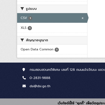
รูปแบบ
CSV
x
1
XLS
1
สัญญาอนุญาต
Open Data Common
1
กรมสอบสวนคดีพิเศษ เลขที่ 128 ถนนแจ้งวัฒนะ แขวง
0-2831-9888
dsi@dsi.go.th
เว็บไซต์นี้ใช้ "คุกกี้" เพื่อวัตถ