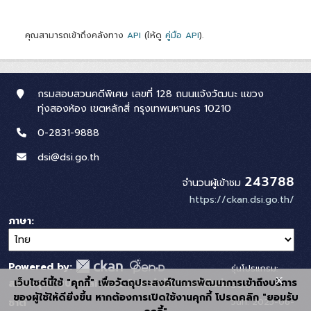
คุณสามารถเข้าถึงคลังทาง
API
(ให้ดู
คู่มือ API
).
กรมสอบสวนคดีพิเศษ เลขที่ 128 ถนนแจ้งวัฒนะ แขวง
ทุ่งสองห้อง เขตหลักสี่ กรุงเทพมหานคร 10210
0-2831-9888
dsi@dsi.go.th
243788
จำนวนผู้เข้าชม
https://ckan.dsi.go.th/
ภาษา
Powered by:
รุ่นโปรแกรม:
x
เว็บไซต์นี้ใช้ "คุกกี้" เพื่อวัตถุประสงค์ในการพัฒนาการเข้าถึงบริการ
สนับสนุนระบบ Thai-GDC โดย สำนักงานสถิติแห่ง
3.0.0
ของผู้ใช้ให้ดียิ่งขึ้น หากต้องการเปิดใช้งานคุกกี้ โปรดคลิก "ยอมรับ
วันที่: 2025-06-
ชาติ