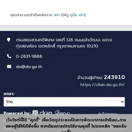
คุณสามารถเข้าถึงคลังทาง
API
(ให้ดู
คู่มือ API
).
กรมสอบสวนคดีพิเศษ เลขที่ 128 ถนนแจ้งวัฒนะ แขวง
ทุ่งสองห้อง เขตหลักสี่ กรุงเทพมหานคร 10210
0-2831-9888
dsi@dsi.go.th
243910
จำนวนผู้เข้าชม
https://ckan.dsi.go.th/
ภาษา
Powered by:
รุ่นโปรแกรม:
x
เว็บไซต์นี้ใช้ "คุกกี้" เพื่อวัตถุประสงค์ในการพัฒนาการเข้าถึงบริการ
สนับสนุนระบบ Thai-GDC โดย สำนักงานสถิติแห่ง
3.0.0
ของผู้ใช้ให้ดียิ่งขึ้น หากต้องการเปิดใช้งานคุกกี้ โปรดคลิก "ยอมรับ
วันที่: 2025-06-
ชาติ