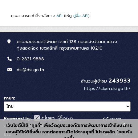
คุณสามารถเข้าถึงคลังทาง
API
(ให้ดู
คู่มือ API
).
กรมสอบสวนคดีพิเศษ เลขที่ 128 ถนนแจ้งวัฒนะ แขวง
ทุ่งสองห้อง เขตหลักสี่ กรุงเทพมหานคร 10210
0-2831-9888
dsi@dsi.go.th
243933
จำนวนผู้เข้าชม
https://ckan.dsi.go.th/
ภาษา
Powered by:
รุ่นโปรแกรม:
x
เว็บไซต์นี้ใช้ "คุกกี้" เพื่อวัตถุประสงค์ในการพัฒนาการเข้าถึงบริการ
สนับสนุนระบบ Thai-GDC โดย สำนักงานสถิติแห่ง
3.0.0
ของผู้ใช้ให้ดียิ่งขึ้น หากต้องการเปิดใช้งานคุกกี้ โปรดคลิก "ยอมรับ
วันที่: 2025-06-
ชาติ