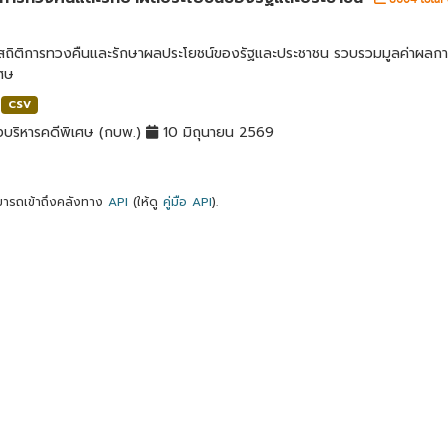
ลสถิติการทวงคืนและรักษาผลประโยชน์ของรัฐและประชาชน รวบรวมมูลค่าผลก
เศษ
CSV
บริหารคดีพิเศษ (กบพ.)
10 มิถุนายน 2569
ารถเข้าถึงคลังทาง
API
(ให้ดู
คู่มือ API
).