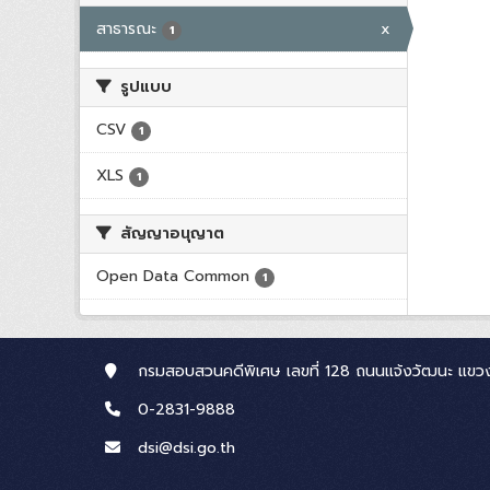
สาธารณะ
x
1
รูปแบบ
CSV
1
XLS
1
สัญญาอนุญาต
Open Data Common
1
กรมสอบสวนคดีพิเศษ เลขที่ 128 ถนนแจ้งวัฒนะ แขวง
0-2831-9888
dsi@dsi.go.th