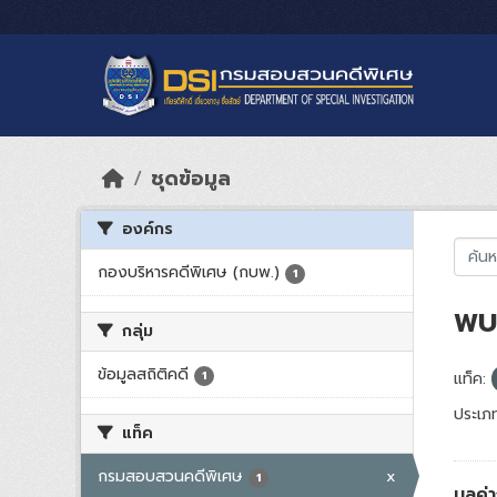
Skip to main content
ชุดข้อมูล
องค์กร
กองบริหารคดีพิเศษ (กบพ.)
1
พบ 
กลุ่ม
ข้อมูลสถิติคดี
1
แท็ค:
ประเภท
แท็ค
กรมสอบสวนคดีพิเศษ
x
1
มูลค