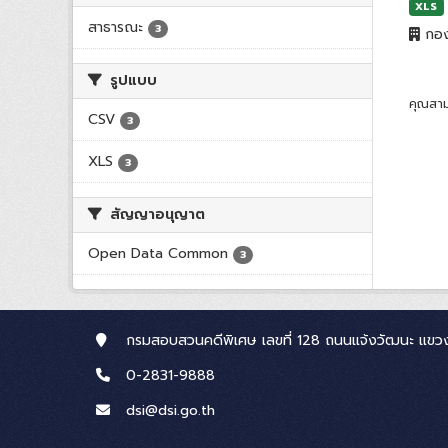
XLS
สาธารณะ
3
กอง
รูปแบบ
คุณสาม
CSV
3
XLS
3
สัญญาอนุญาต
Open Data Common
3
กรมสอบสวนคดีพิเศษ เลขที่ 128 ถนนแจ้งวัฒนะ แขวง
0-2831-9888
dsi@dsi.go.th