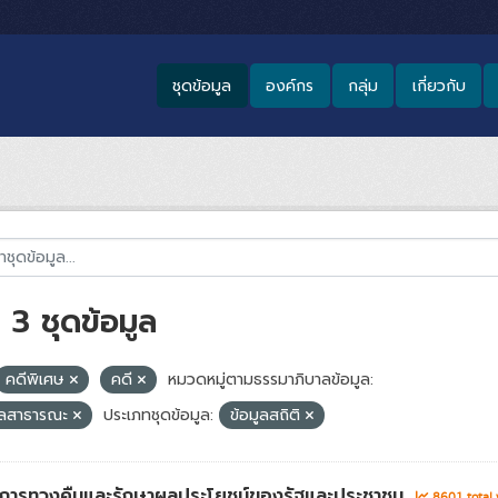
ชุดข้อมูล
องค์กร
กลุ่ม
เกี่ยวกับ
3 ชุดข้อมูล
คดีพิเศษ
คดี
หมวดหมู่ตามธรรมาภิบาลข้อมูล:
ูลสาธารณะ
ประเภทชุดข้อมูล:
ข้อมูลสถิติ
่าการทวงคืนและรักษาผลประโยชน์ของรัฐและประชาชน
8601 total