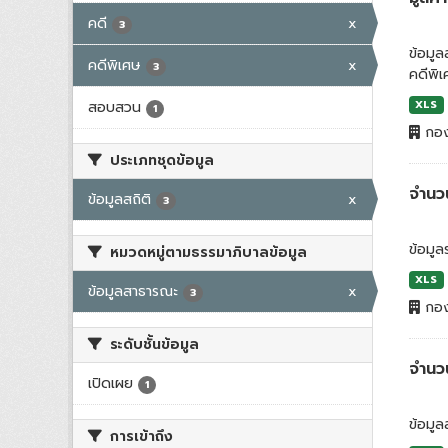
คดี
x
3
ข้อมู
คดีพิเศษ
x
3
คดีพิ
สอบสวน
XLS
1
กอง
ประเภทชุดข้อมูล
จำนวน
ข้อมูลสถิติ
x
3
ข้อมู
หมวดหมู่ตามธรรมาภิบาลข้อมูล
XLS
ข้อมูลสาธารณะ
x
3
กอง
ระดับชั้นข้อมูล
จำนว
เปิดเผย
1
ข้อมูล
การเข้าถึง