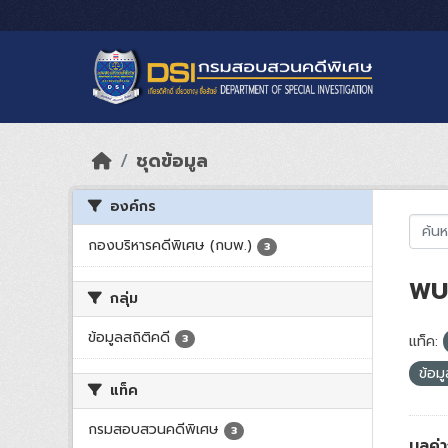
Skip to main content
ชุดข้อมูล
องค์กร
กองบริหารคดีพิเศษ (กบพ.)
3
พบ 
กลุ่ม
ข้อมูลสถิติคดี
3
แท็ค:
ข้อม
แท็ค
กรมสอบสวนคดีพิเศษ
3
มูลค