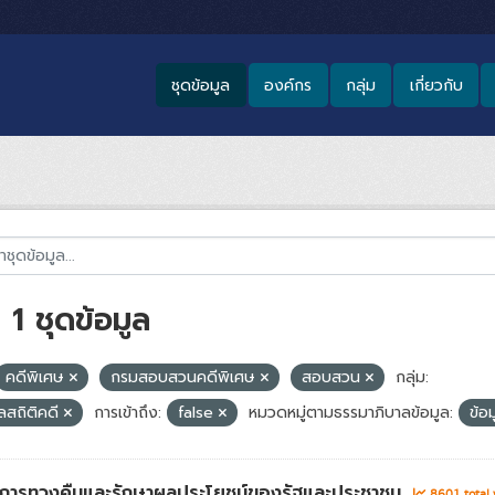
ชุดข้อมูล
องค์กร
กลุ่ม
เกี่ยวกับ
1 ชุดข้อมูล
คดีพิเศษ
กรมสอบสวนคดีพิเศษ
สอบสวน
กลุ่ม:
ูลสถิติคดี
การเข้าถึง:
false
หมวดหมู่ตามธรรมาภิบาลข้อมูล:
ข้อ
่าการทวงคืนและรักษาผลประโยชน์ของรัฐและประชาชน
8601 total