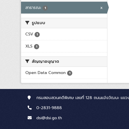
สาธารณะ
x
1
รูปแบบ
CSV
1
XLS
1
สัญญาอนุญาต
Open Data Common
1
กรมสอบสวนคดีพิเศษ เลขที่ 128 ถนนแจ้งวัฒนะ แขวง
0-2831-9888
dsi@dsi.go.th