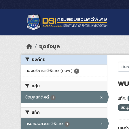
Skip to main content
ชุดข้อมูล
องค์กร
กองบริหารคดีพิเศษ (กบพ.)
1
พบ 
กลุ่ม
ข้อมูลสถิติคดี
x
1
แท็ค:
ข้อม
แท็ค
กรมสอบสวนคดีพิเศษ
x
1
มูลค