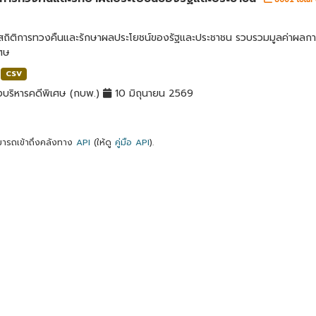
ลสถิติการทวงคืนและรักษาผลประโยชน์ของรัฐและประชาชน รวบรวมมูลค่าผลก
เศษ
CSV
บริหารคดีพิเศษ (กบพ.)
10 มิถุนายน 2569
ารถเข้าถึงคลังทาง
API
(ให้ดู
คู่มือ API
).