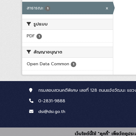
สาธารณะ
x
1
รูปแบบ
PDF
1
สัญญาอนุญาต
Open Data Common
1
กรมสอบสวนคดีพิเศษ เลขที่ 128 ถนนแจ้งวัฒนะ แขวง
0-2831-9888
dsi@dsi.go.th
เว็บไซต์นี้ใช้ "คุกกี้" เพื่อวัตถ