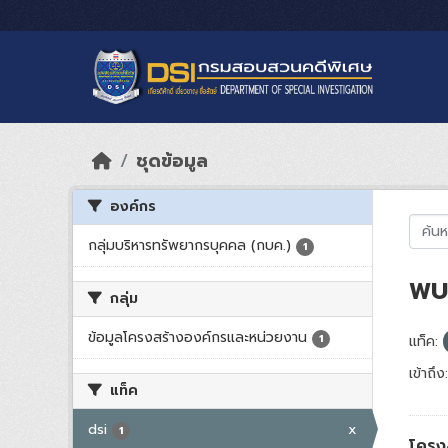
Skip to main content
ชุดข้อมูล
องค์กร
กลุ่มบริหารทรัพยากรบุคคล (กบค.)
1
พบ 
กลุ่ม
ข้อมูลโครงสร้างองค์กรและหน่วยงาน
1
แท็ค:
เข้าถึง:
แท็ค
dsi
x
1
โครง