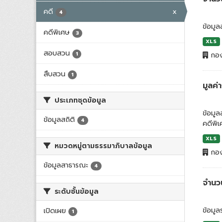
คดี
x
4
ข้อมูล
คดีพิเศษ
3
XLS
สอบสวน
1
กอง
สืบสวน
1
มูลค
ประเภทชุดข้อมูล
ข้อมู
ข้อมูลสถิติ
4
คดีพิ
XLS
หมวดหมู่ตามธรรมาภิบาลข้อมูล
กอง
ข้อมูลสาธารณะ
4
จำนวน
ระดับชั้นข้อมูล
ข้อมู
เปิดเผย
1