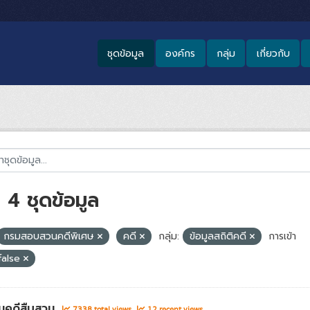
ชุดข้อมูล
องค์กร
กลุ่ม
เกี่ยวกับ
4 ชุดข้อมูล
กรมสอบสวนคดีพิเศษ
คดี
กลุ่ม:
ข้อมูลสถิติคดี
การเข้า
false
นคดีสืบสวน
7338 total views
12 recent views