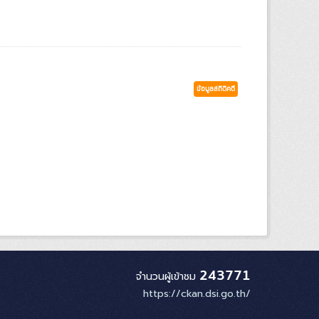
ข้อมูลสถิติคดี
243771
จำนวนผู้เข้าชม
https://ckan.dsi.go.th/