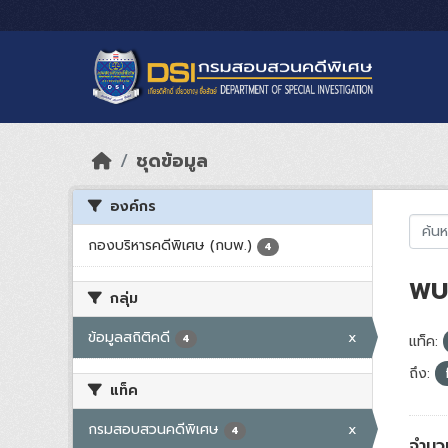
Skip to main content
ชุดข้อมูล
องค์กร
กองบริหารคดีพิเศษ (กบพ.)
4
พบ 
กลุ่ม
ข้อมูลสถิติคดี
x
4
แท็ค:
ถึง:
แท็ค
กรมสอบสวนคดีพิเศษ
x
4
จำนว