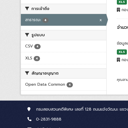
XLS
การเข้าถึง
กอง
สาธารณะ
x
4
จำนว
รูปแบบ
ข้อมูล
CSV
4
XLS
XLS
4
กอง
สัญญาอนุญาต
คุณสาม
Open Data Common
4
กรมสอบสวนคดีพิเศษ เลขที่ 128 ถนนแจ้งวัฒนะ แขวง
0-2831-9888