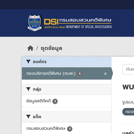
Skip to main content
ชุดข้อมูล
องค์กร
กองบริหารคดีพิเศษ (กบพ.)
x
1
พบ 
กลุ่ม
ข้อมูลสถิติคดี
1
รูปแบบ
กองบ
แท็ค
กรมสอบสวนคดีพิเศษ
1
มูลค