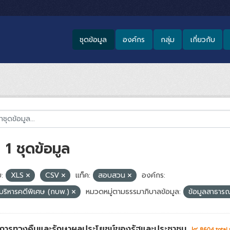
ชุดข้อมูล
องค์กร
กลุ่ม
เกี่ยวกับ
1 ชุดข้อมูล
:
XLS
CSV
แท็ค:
สอบสวน
องค์กร:
ริหารคดีพิเศษ (กบพ.)
หมวดหมู่ตามธรรมาภิบาลข้อมูล:
ข้อมูลสาธาร
่าการทวงคืนและรักษาผลประโยชน์ของรัฐและประชาชน
8604 total