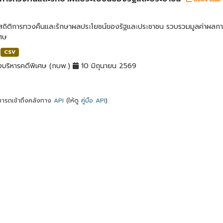
ลสถิติการทวงคืนและรักษาผลประโยชน์ของรัฐและประชาชน รวบรวมมูลค่าผลก
เศษ
CSV
บริหารคดีพิเศษ (กบพ.)
10 มิถุนายน 2569
ารถเข้าถึงคลังทาง
API
(ให้ดู
คู่มือ API
).