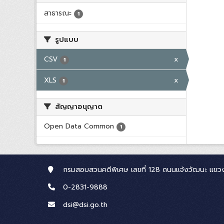
สาธารณะ
1
รูปแบบ
CSV
x
1
XLS
x
1
สัญญาอนุญาต
Open Data Common
1
กรมสอบสวนคดีพิเศษ เลขที่ 128 ถนนแจ้งวัฒนะ แขวง
0-2831-9888
dsi@dsi.go.th