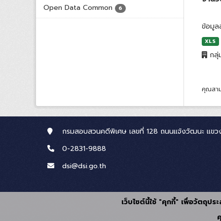
Open Data Common
6
ข้อมู
XLS
กลุ่
คุณสาม
กรมสอบสวนคดีพิเศษ เลขที่ 128 ถนนแจ้งวัฒนะ แขวง
0-2831-9888
dsi@dsi.go.th
เว็บไซต์นี้ใช้ "คุกกี้" เพื่อวัตถ
ค