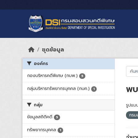
Skip to main content
ชุดข้อมูล
องค์กร
กองบริหารคดีพิเศษ (กบพ.)
5
พบ 
กลุ่มบริหารทรัพยากรบุคคล (กบค.)
1
กลุ่ม
รูปแบบ
กรม
ข้อมูลสถิติคดี
5
ทรัพยากรบุคคล
1
จำนวน