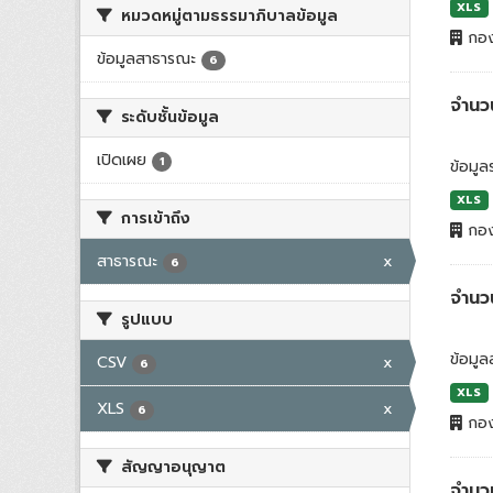
XLS
หมวดหมู่ตามธรรมาภิบาลข้อมูล
กอง
ข้อมูลสาธารณะ
6
จำนวน
ระดับชั้นข้อมูล
เปิดเผย
1
ข้อมู
XLS
การเข้าถึง
กอง
สาธารณะ
x
6
จำนว
รูปแบบ
ข้อมูล
CSV
x
6
XLS
XLS
x
6
กอง
สัญญาอนุญาต
จำนว