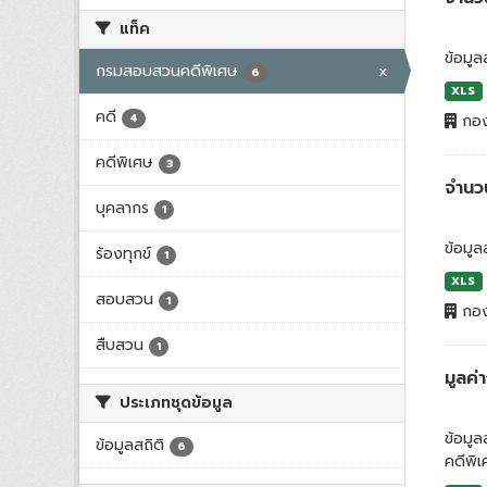
แท็ค
ข้อมูล
กรมสอบสวนคดีพิเศษ
x
6
XLS
คดี
4
กอง
คดีพิเศษ
3
จำนว
บุคลากร
1
ข้อมูล
ร้องทุกข์
1
XLS
สอบสวน
1
กอง
สืบสวน
1
มูลค
ประเภทชุดข้อมูล
ข้อมู
ข้อมูลสถิติ
6
คดีพิ