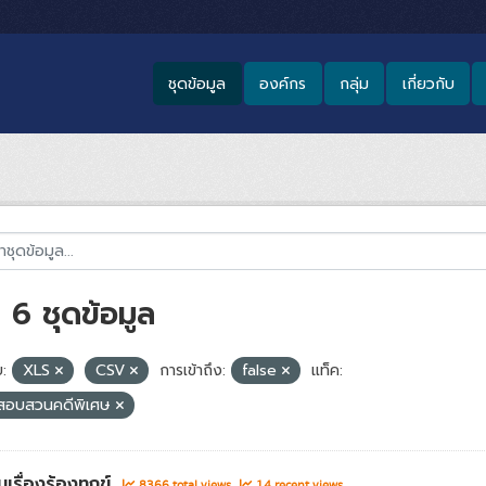
ชุดข้อมูล
องค์กร
กลุ่ม
เกี่ยวกับ
6 ชุดข้อมูล
:
XLS
CSV
การเข้าถึง:
false
แท็ค:
สอบสวนคดีพิเศษ
เรื่องร้องทุกข์
8366 total views
14 recent views