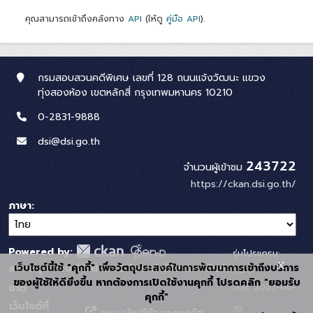
คุณสามารถเข้าถึงคลังทาง
API
(ให้ดู
คู่มือ API
).
กรมสอบสวนคดีพิเศษ เลขที่ 128 ถนนแจ้งวัฒนะ แขวง
ทุ่งสองห้อง เขตหลักสี่ กรุงเทพมหานคร 10210
0-2831-9888
dsi@dsi.go.th
243722
จำนวนผู้เข้าชม
https://ckan.dsi.go.th/
ภาษา
Powered by:
รุ่นโปรแกรม:
x
เว็บไซต์นี้ใช้ "คุกกี้" เพื่อวัตถุประสงค์ในการพัฒนาการเข้าถึงบริการ
สนับสนุนระบบ Thai-GDC โดย สำนักงานสถิติแห่ง
3.0.0
ของผู้ใช้ให้ดียิ่งขึ้น หากต้องการเปิดใช้งานคุกกี้ โปรดคลิก "ยอมรับ
วันที่: 2025-06-
ชาติ
คุกกี้"
เว็บไซต์ที่
10