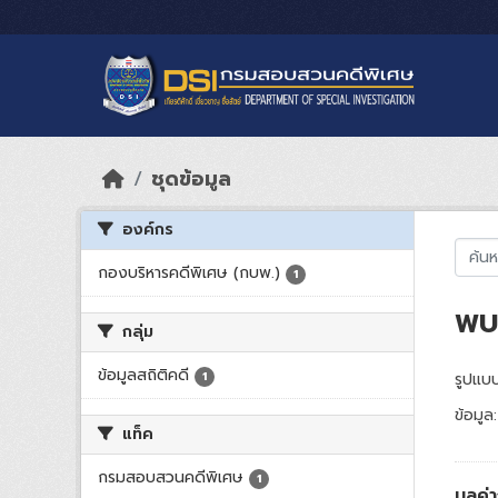
Skip to main content
ชุดข้อมูล
องค์กร
กองบริหารคดีพิเศษ (กบพ.)
1
พบ 
กลุ่ม
ข้อมูลสถิติคดี
1
รูปแบบ
ข้อมูล:
แท็ค
กรมสอบสวนคดีพิเศษ
1
มูลค