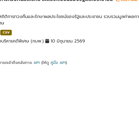
ลสถิติการทวงคืนและรักษาผลประโยชน์ของรัฐและประชาชน รวบรวมมูลค่าผลก
เศษ
CSV
บริหารคดีพิเศษ (กบพ.)
10 มิถุนายน 2569
ารถเข้าถึงคลังทาง
API
(ให้ดู
คู่มือ API
).