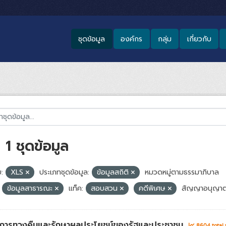
ชุดข้อมูล
องค์กร
กลุ่ม
เกี่ยวกับ
1 ชุดข้อมูล
:
XLS
ประเภทชุดข้อมูล:
ข้อมูลสถิติ
หมวดหมู่ตามธรรมาภิบาล
ข้อมูลสาธารณะ
แท็ค:
สอบสวน
คดีพิเศษ
สัญญาอนุญาต
่าการทวงคืนและรักษาผลประโยชน์ของรัฐและประชาชน
8604 total