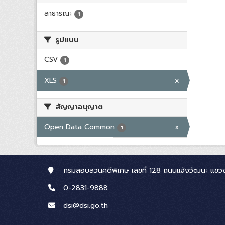
สาธารณะ
1
รูปแบบ
CSV
1
XLS
x
1
สัญญาอนุญาต
Open Data Common
x
1
กรมสอบสวนคดีพิเศษ เลขที่ 128 ถนนแจ้งวัฒนะ แขวง
0-2831-9888
dsi@dsi.go.th