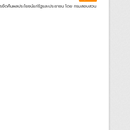
ารยึดคืนผลประโยชน์แก่รัฐและประชาชน โดย กรมสอบสวน