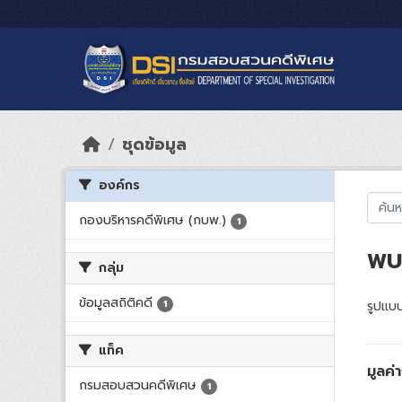
Skip to main content
ชุดข้อมูล
องค์กร
กองบริหารคดีพิเศษ (กบพ.)
1
พบ 
กลุ่ม
ข้อมูลสถิติคดี
1
รูปแบบ
แท็ค
มูลค
กรมสอบสวนคดีพิเศษ
1