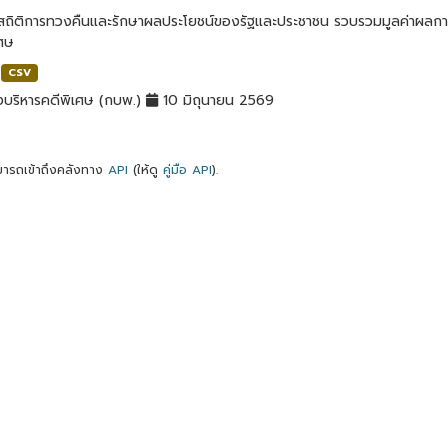
ลสถิติการทวงคืนและรักษาผลประโยชน์ของรัฐและประชาชน รวบรวมมูลค่าผลก
เศษ
CSV
บริหารคดีพิเศษ (กบพ.)
10 มิถุนายน 2569
ารถเข้าถึงคลังทาง
API
(ให้ดู
คู่มือ API
).