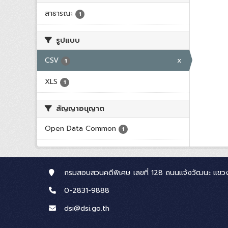
สาธารณะ
1
รูปแบบ
CSV
x
1
XLS
1
สัญญาอนุญาต
Open Data Common
1
กรมสอบสวนคดีพิเศษ เลขที่ 128 ถนนแจ้งวัฒนะ แขวง
0-2831-9888
dsi@dsi.go.th