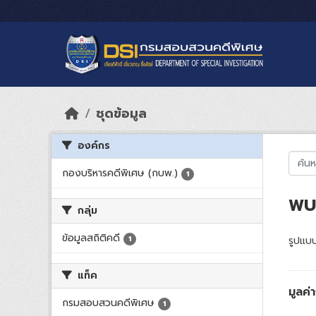
Skip to main content
ชุดข้อมูล
องค์กร
กองบริหารคดีพิเศษ (กบพ.)
1
พบ 
กลุ่ม
ข้อมูลสถิติคดี
1
รูปแบบ
แท็ค
มูลค
กรมสอบสวนคดีพิเศษ
1