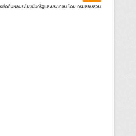
ารยึดคืนผลประโยชน์แก่รัฐและประชาชน โดย กรมสอบสวน