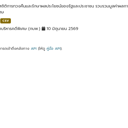
ลสถิติการทวงคืนและรักษาผลประโยชน์ของรัฐและประชาชน รวบรวมมูลค่าผลก
เศษ
CSV
บริหารคดีพิเศษ (กบพ.)
10 มิถุนายน 2569
ารถเข้าถึงคลังทาง
API
(ให้ดู
คู่มือ API
).