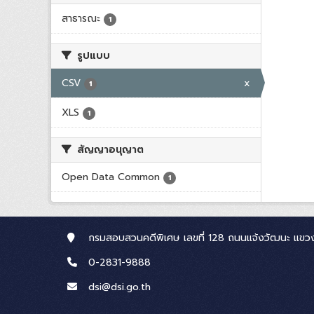
สาธารณะ
1
รูปแบบ
CSV
x
1
XLS
1
สัญญาอนุญาต
Open Data Common
1
กรมสอบสวนคดีพิเศษ เลขที่ 128 ถนนแจ้งวัฒนะ แขวง
0-2831-9888
dsi@dsi.go.th