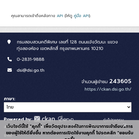
คุณสามารถเข้าถึงคลังทาง
API
(ให้ดู
คู่มือ API
).
กรมสอบสวนคดีพิเศษ เลขที่ 128 ถนนแจ้งวัฒนะ แขวง
ทุ่งสองห้อง เขตหลักสี่ กรุงเทพมหานคร 10210
0-2831-9888
dsi@dsi.go.th
243605
จำนวนผู้เข้าชม
https://ckan.dsi.go.th/
ภาษา
Powered by:
รุ่นโปรแกรม:
x
เว็บไซต์นี้ใช้ "คุกกี้" เพื่อวัตถุประสงค์ในการพัฒนาการเข้าถึงบริการ
สนับสนุนระบบ Thai-GDC โดย สำนักงานสถิติแห่ง
3.0.0
ของผู้ใช้ให้ดียิ่งขึ้น หากต้องการเปิดใช้งานคุกกี้ โปรดคลิก "ยอมรับ
วันที่: 2025-06-
ชาติ