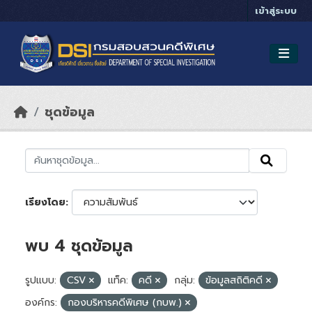
Skip to main content
เข้าสู่ระบบ
ชุดข้อมูล
เรียงโดย
พบ 4 ชุดข้อมูล
รูปแบบ:
CSV
แท็ค:
คดี
กลุ่ม:
ข้อมูลสถิติคดี
องค์กร:
กองบริหารคดีพิเศษ (กบพ.)