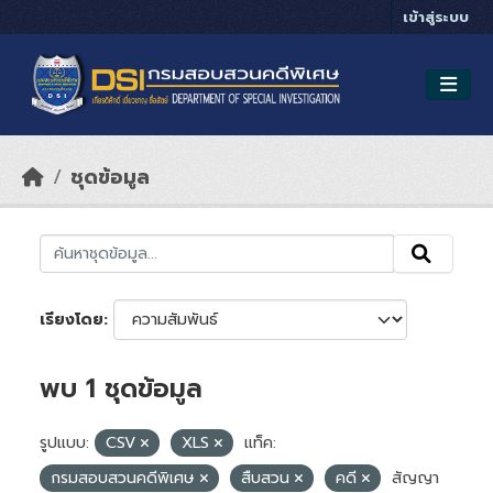
Skip to main content
เข้าสู่ระบบ
ชุดข้อมูล
เรียงโดย
พบ 1 ชุดข้อมูล
รูปแบบ:
CSV
XLS
แท็ค:
กรมสอบสวนคดีพิเศษ
สืบสวน
คดี
สัญญา