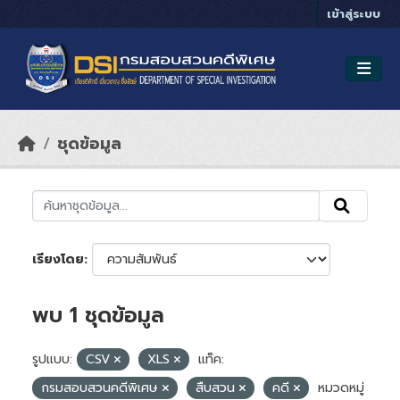
Skip to main content
เข้าสู่ระบบ
ชุดข้อมูล
เรียงโดย
พบ 1 ชุดข้อมูล
รูปแบบ:
CSV
XLS
แท็ค:
กรมสอบสวนคดีพิเศษ
สืบสวน
คดี
หมวดหมู่