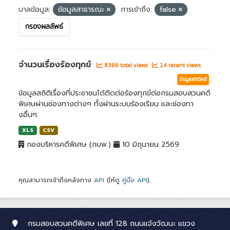
บาลข้อมูล:
ข้อมูลสาธารณะ
การเข้าถึง:
false
กรองผลลัพธ์
จำนวนเรื่องร้องทุกข์
8366 total views
14 recent views
ข้อมูลสถิติคดี
ข้อมูลสถิติเรื่องที่ประชาชนได้ติดต่อร้องทุกข์ต่อกรมสอบสวนคดี
พิเศษผ่านช่องทางต่างๆ ทั้งผ่านระบบร้องเรียน และช่องทา
งอื่นๆ
XLS
CSV
กองบริหารคดีพิเศษ (กบพ.)
10 มิถุนายน 2569
คุณสามารถเข้าถึงคลังทาง
API
(ให้ดู
คู่มือ API
).
กรมสอบสวนคดีพิเศษ เลขที่ 128 ถนนแจ้งวัฒนะ แขวง