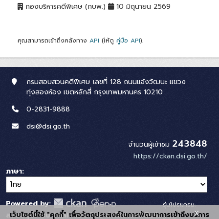
กองบริหารคดีพิเศษ (กบพ.)
10 มิถุนายน 2569
คุณสามารถเข้าถึงคลังทาง
API
(ให้ดู
คู่มือ API
).
กรมสอบสวนคดีพิเศษ เลขที่ 128 ถนนแจ้งวัฒนะ แขวง
ทุ่งสองห้อง เขตหลักสี่ กรุงเทพมหานคร 10210
0-2831-9888
dsi@dsi.go.th
243848
จำนวนผู้เข้าชม
https://ckan.dsi.go.th/
ภาษา
Powered by:
รุ่นโปรแกรม:
x
เว็บไซต์นี้ใช้ "คุกกี้" เพื่อวัตถุประสงค์ในการพัฒนาการเข้าถึงบริการ
สนับสนุนระบบ Thai-GDC โดย สำนักงานสถิติแห่ง
3.0.0