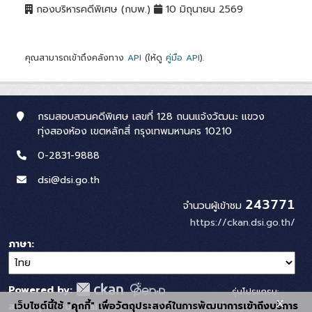
กองบริหารคดีพิเศษ (กบพ.)
10 มิถุนายน 2569
คุณสามารถเข้าถึงคลังทาง
API
(ให้ดู
คู่มือ API
).
กรมสอบสวนคดีพิเศษ เลขที่ 128 ถนนแจ้งวัฒนะ แขวง
ทุ่งสองห้อง เขตหลักสี่ กรุงเทพมหานคร 10210
0-2831-9888
dsi@dsi.go.th
243771
จำนวนผู้เข้าชม
https://ckan.dsi.go.th/
ภาษา
Powered by:
รุ่นโปรแกรม:
x
เว็บไซต์นี้ใช้ "คุกกี้" เพื่อวัตถุประสงค์ในการพัฒนาการเข้าถึงบริการ
สนับสนุนระบบ Thai-GDC โดย สำนักงานสถิติแห่ง
3.0.0