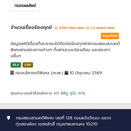
กรองผลลัพธ์
จำนวนเรื่องร้องทุกข์
8364 total views
14 recent views
ข้อมูลสถิติคดี
ข้อมูลสถิติเรื่องที่ประชาชนได้ติดต่อร้องทุกข์ต่อกรมสอบสวนคดี
พิเศษผ่านช่องทางต่างๆ ทั้งผ่านระบบร้องเรียน และช่องทา
งอื่นๆ
XLS
CSV
กองบริหารคดีพิเศษ (กบพ.)
10 มิถุนายน 2569
คุณสามารถเข้าถึงคลังทาง
API
(ให้ดู
คู่มือ API
).
กรมสอบสวนคดีพิเศษ เลขที่ 128 ถนนแจ้งวัฒนะ แขวง
ทุ่งสองห้อง เขตหลักสี่ กรุงเทพมหานคร 10210