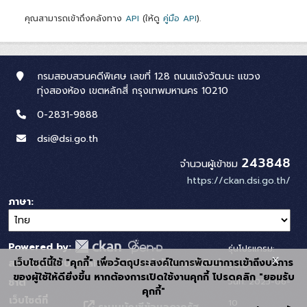
คุณสามารถเข้าถึงคลังทาง
API
(ให้ดู
คู่มือ API
).
กรมสอบสวนคดีพิเศษ เลขที่ 128 ถนนแจ้งวัฒนะ แขวง
ทุ่งสองห้อง เขตหลักสี่ กรุงเทพมหานคร 10210
0-2831-9888
dsi@dsi.go.th
243848
จำนวนผู้เข้าชม
https://ckan.dsi.go.th/
ภาษา
Powered by:
รุ่นโปรแกรม:
x
เว็บไซต์นี้ใช้ "คุกกี้" เพื่อวัตถุประสงค์ในการพัฒนาการเข้าถึงบริการ
สนับสนุนระบบ Thai-GDC โดย สำนักงานสถิติแห่ง
3.0.0
ของผู้ใช้ให้ดียิ่งขึ้น หากต้องการเปิดใช้งานคุกกี้ โปรดคลิก "ยอมรับ
วันที่: 2025-06-
ชาติ
คุกกี้"
เว็บไซต์ที่
10