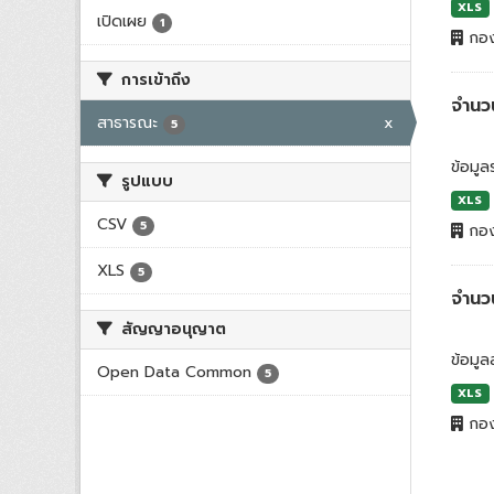
XLS
เปิดเผย
1
กอง
การเข้าถึง
จำนวน
สาธารณะ
x
5
ข้อมู
รูปแบบ
XLS
CSV
5
กอง
XLS
5
จำนว
สัญญาอนุญาต
ข้อมูล
Open Data Common
5
XLS
กอง