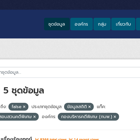
ชุดข้อมูล
องค์กร
กลุ่ม
เกี่ยวกับ
5 ชุดข้อมูล
ถึง:
false
ประเภทชุดข้อมูล:
ข้อมูลสถิติ
แท็ค:
สอบสวนคดีพิเศษ
องค์กร:
กองบริหารคดีพิเศษ (กบพ.)
เรื่องร้องทุกข์
8366 total views
14 recent views