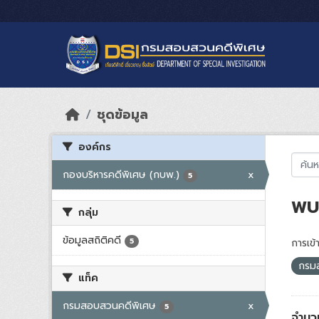
Skip to main content
ชุดข้อมูล
องค์กร
กองบริหารคดีพิเศษ (กบพ.)
x
5
พบ 
กลุ่ม
ข้อมูลสถิติคดี
5
การเข้า
กรม
แท็ค
กรมสอบสวนคดีพิเศษ
x
5
จำนวน