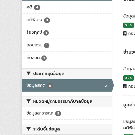
คดี
4
ข้อมูล
คดีพิเศษ
3
XLS
ร้องทุกข์
1
กอง
สอบสวน
1
จำนว
สืบสวน
1
ข้อมูล
ประเภทชุดข้อมูล
XLS
ข้อมูลสถิติ
x
กอง
5
หมวดหมู่ตามธรรมาภิบาลข้อมูล
มูลค
ข้อมูลสาธารณะ
5
ข้อมู
คดีพิ
ระดับชั้นข้อมูล