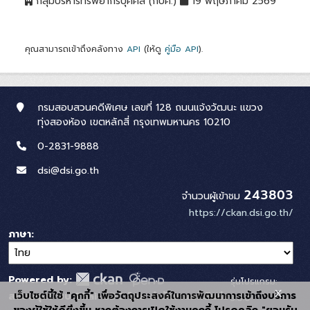
กลุ่มบริหารทรัพยากรบุคคล (กบค.)
19 พฤษภาคม 2569
คุณสามารถเข้าถึงคลังทาง
API
(ให้ดู
คู่มือ API
).
กรมสอบสวนคดีพิเศษ เลขที่ 128 ถนนแจ้งวัฒนะ แขวง
ทุ่งสองห้อง เขตหลักสี่ กรุงเทพมหานคร 10210
0-2831-9888
dsi@dsi.go.th
243803
จำนวนผู้เข้าชม
https://ckan.dsi.go.th/
ภาษา
Powered by:
รุ่นโปรแกรม:
x
เว็บไซต์นี้ใช้ "คุกกี้" เพื่อวัตถุประสงค์ในการพัฒนาการเข้าถึงบริการ
สนับสนุนระบบ Thai-GDC โดย สำนักงานสถิติแห่ง
3.0.0