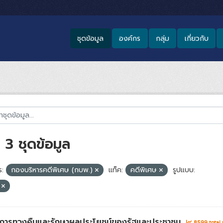
ชุดข้อมูล
องค์กร
กลุ่ม
เกี่ยวกับ
3 ชุดข้อมูล
:
กองบริหารคดีพิเศษ (กบพ.)
แท็ค:
คดีพิเศษ
รูปแบบ:
V
่าการทวงคืนและรักษาผลประโยชน์ของรัฐและประชาชน
8599 total