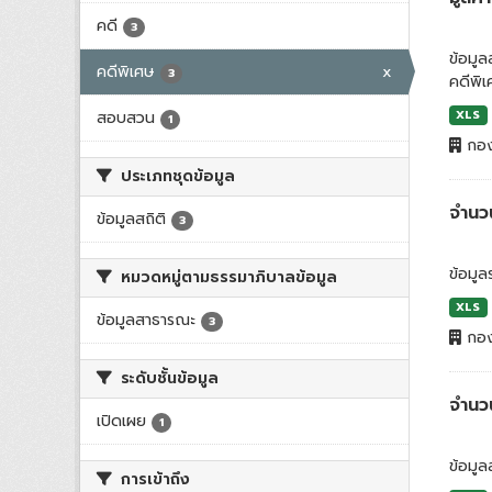
คดี
3
ข้อมู
คดีพิเศษ
x
3
คดีพิ
สอบสวน
XLS
1
กอง
ประเภทชุดข้อมูล
จำนวน
ข้อมูลสถิติ
3
ข้อมู
หมวดหมู่ตามธรรมาภิบาลข้อมูล
XLS
ข้อมูลสาธารณะ
3
กอง
ระดับชั้นข้อมูล
จำนว
เปิดเผย
1
ข้อมูล
การเข้าถึง