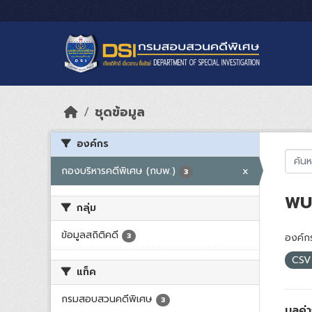
Skip to main content
ชุดข้อมูล
องค์กร
กองบริหารคดีพิเศษ (กบพ.)
x
3
พบ 
กลุ่ม
ข้อมูลสถิติคดี
3
องค์กร
CS
แท็ค
กรมสอบสวนคดีพิเศษ
3
มูลค