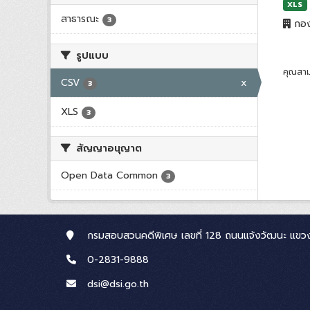
XLS
สาธารณะ
3
กอง
รูปแบบ
คุณสาม
CSV
x
3
XLS
3
สัญญาอนุญาต
Open Data Common
3
กรมสอบสวนคดีพิเศษ เลขที่ 128 ถนนแจ้งวัฒนะ แขวง
0-2831-9888
dsi@dsi.go.th