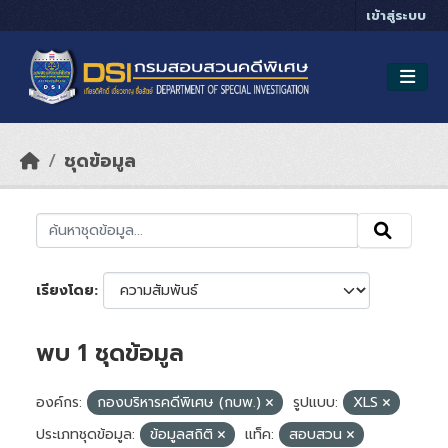
Skip to main content
เข้าสู่ระบบ
ชุดข้อมูล
เรียงโดย
พบ 1 ชุดข้อมูล
องค์กร:
กองบริหารคดีพิเศษ (กบพ.)
รูปแบบ:
XLS
ประเภทชุดข้อมูล:
ข้อมูลสถิติ
แท็ค:
สอบสวน