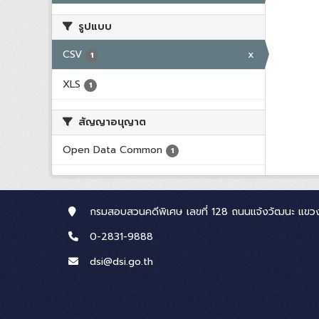
รูปแบบ
CSV
x
1
XLS
1
สัญญาอนุญาต
Open Data Common
1
กรมสอบสวนคดีพิเศษ เลขที่ 128 ถนนแจ้งวัฒนะ แขวง
0-2831-9888
dsi@dsi.go.th