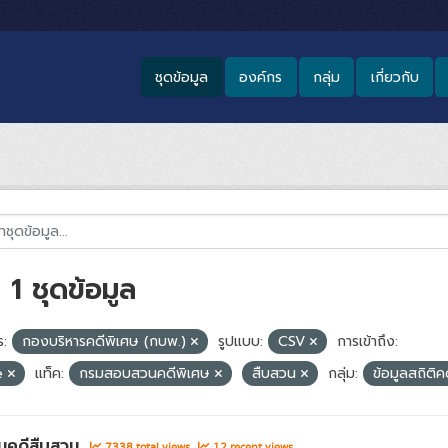
ชุดข้อมูล
องค์กร
กลุ่ม
เกี่ยวกับ
1 ชุดข้อมูล
:
กองบริหารคดีพิเศษ (กบพ.)
รูปแบบ:
CSV
การเข้าถึง:
se
แท็ค:
กรมสอบสวนคดีพิเศษ
สืบสวน
กลุ่ม:
ข้อมูลสถิติค
นคดีสืบสวน
7338 total views
12 recent views