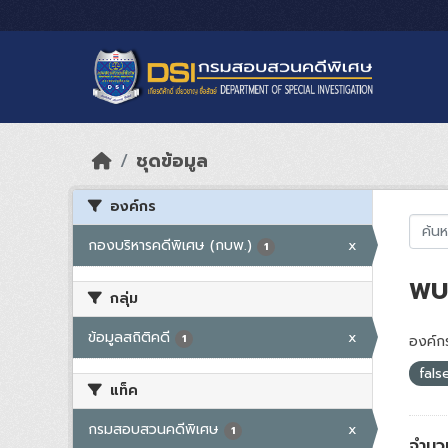
Skip to main content
ชุดข้อมูล
องค์กร
กองบริหารคดีพิเศษ (กบพ.)
x
1
พบ 
กลุ่ม
ข้อมูลสถิติคดี
x
1
องค์กร
fal
แท็ค
กรมสอบสวนคดีพิเศษ
x
1
จำนว