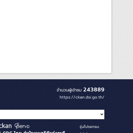
243889
จำนวนผู้เข้าชม
https://ckan.dsi.go.th/
รุ่นโปรแกรม: