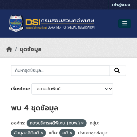
Skip to main content
เข้าสู่ระบบ
ชุดข้อมูล
เรียงโดย
พบ 4 ชุดข้อมูล
องค์กร:
กองบริหารคดีพิเศษ (กบพ.)
กลุ่ม:
ข้อมูลสถิติคดี
แท็ค:
คดี
ประเภทชุดข้อมูล: