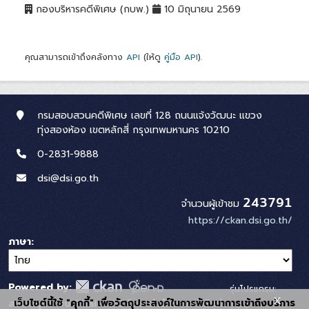
กองบริหารคดีพิเศษ (กบพ.)
10 มิถุนายน 2569
คุณสามารถเข้าถึงคลังทาง
API
(ให้ดู
คู่มือ API
).
กรมสอบสวนคดีพิเศษ เลขที่ 128 ถนนแจ้งวัฒนะ แขวง
ทุ่งสองห้อง เขตหลักสี่ กรุงเทพมหานคร 10210
0-2831-9888
dsi@dsi.go.th
243791
จำนวนผู้เข้าชม
https://ckan.dsi.go.th/
ภาษา
Powered by:
รุ่นโปรแกรม:
x
เว็บไซต์นี้ใช้ "คุกกี้" เพื่อวัตถุประสงค์ในการพัฒนาการเข้าถึงบริการ
สนับสนุนระบบ Thai-GDC โดย สำนักงานสถิติแห่ง
3.0.0