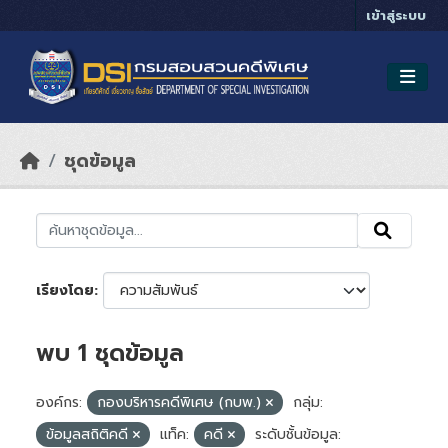
Skip to main content
เข้าสู่ระบบ
ชุดข้อมูล
เรียงโดย
พบ 1 ชุดข้อมูล
องค์กร:
กองบริหารคดีพิเศษ (กบพ.)
กลุ่ม:
ข้อมูลสถิติคดี
แท็ค:
คดี
ระดับชั้นข้อมูล: