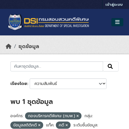
Skip to main content
เข้าสู่ระบบ
ชุดข้อมูล
เรียงโดย
พบ 1 ชุดข้อมูล
องค์กร:
กองบริหารคดีพิเศษ (กบพ.)
กลุ่ม:
ข้อมูลสถิติคดี
แท็ค:
คดี
ระดับชั้นข้อมูล: