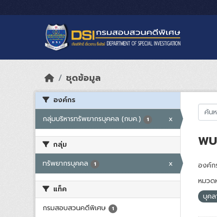
Skip to main content
ชุดข้อมูล
องค์กร
กลุ่มบริหารทรัพยากรบุคคล (กบค.)
x
1
พบ 
กลุ่ม
ทรัพยากรบุคคล
x
1
องค์กร
หมวดห
แท็ค
บุค
กรมสอบสวนคดีพิเศษ
1