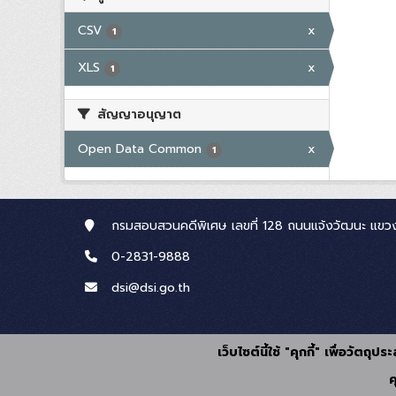
CSV
x
1
XLS
x
1
สัญญาอนุญาต
Open Data Common
x
1
กรมสอบสวนคดีพิเศษ เลขที่ 128 ถนนแจ้งวัฒนะ แขวง
0-2831-9888
dsi@dsi.go.th
เว็บไซต์นี้ใช้ "คุกกี้" เพื่อวัตถ
ค