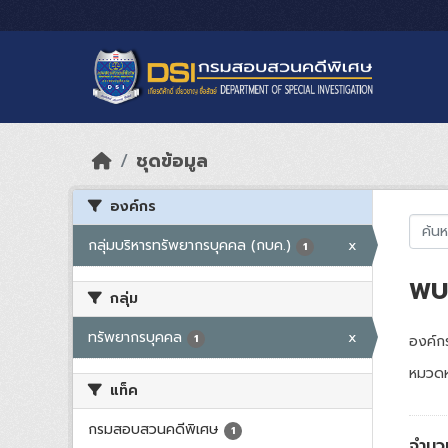
Skip to main content
ชุดข้อมูล
องค์กร
กลุ่มบริหารทรัพยากรบุคคล (กบค.)
x
1
พบ 
กลุ่ม
ทรัพยากรบุคคล
x
1
องค์กร
หมวดห
แท็ค
กรมสอบสวนคดีพิเศษ
1
จำนว