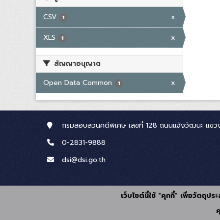
CSV
x
1
XLS
x
1
สัญญาอนุญาต
Open Data Common
x
1
กรมสอบสวนคดีพิเศษ เลขที่ 128 ถนนแจ้งวัฒนะ แขวง
0-2831-9888
dsi@dsi.go.th
เว็บไซต์นี้ใช้ "คุกกี้" เพื่อวัตถ
ค