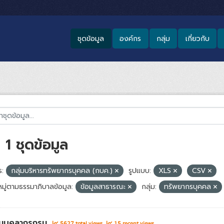
ชุดข้อมูล
องค์กร
กลุ่ม
เกี่ยวกับ
1 ชุดข้อมูล
:
กลุ่มบริหารทรัพยากรบุคคล (กบค.)
รูปแบบ:
XLS
CSV
มู่ตามธรรมาภิบาลข้อมูล:
ข้อมูลสาธารณะ
กลุ่ม:
ทรัพยากรบุคคล
นบุคลากรกรม
5627 total views
15 recent views